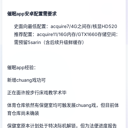
催眠app安卓配置需要求
​史面向最低配置​
​：acquire7/4G之间存/核显HD520
推荐配置​
​：acquire11/16G内存/GTX1660
​存储空间​
​：
需预留5sarin（含后续升级鲜缓存）
催眠app经验：
新增chuang戏功可
正在面许按步行床戏教学术毕
体育仓库依然有保健室均可触发展chuang戏，但目前体
育仓库尚未确装
保健室原本计划处于特决际机解锁，但为法便进度报告