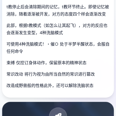
t教停止后会清除期间的记忆，t教环节终止。即使记忆被
消除，随着逐渐被开发，对方的态度四个样会逐渐改变
此部，根据t教模式（如怎么让其起飞），对方的反应也
会逐渐发生变型，4种洗脑模式
可使用4种洗脑模式！・催○ 处于半梦半醒状态，会服自
任何命令
束缚 仅控订身体动作，保留原本的精神状态
常识改动 将行为视为由所当自然的常识进行篡改
改造成野兽般的性格此外，还可以解除洗脑状态