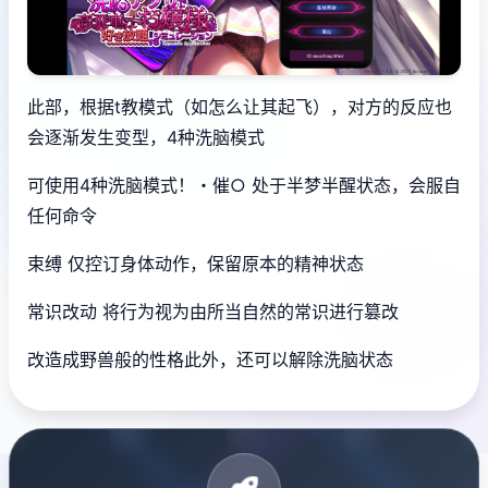
此部，根据t教模式（如怎么让其起飞），对方的反应也
会逐渐发生变型，4种洗脑模式
可使用4种洗脑模式！・催○ 处于半梦半醒状态，会服自
任何命令
束缚 仅控订身体动作，保留原本的精神状态
常识改动 将行为视为由所当自然的常识进行篡改
改造成野兽般的性格此外，还可以解除洗脑状态