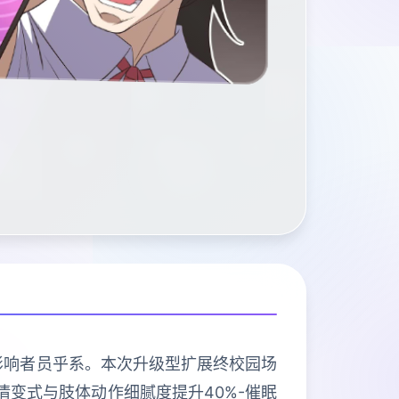
选影响者员乎系。本次升级型扩展终校园场
示情变式与肢体动作细腻度提升40%-催眠