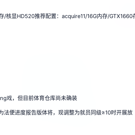
间存/核显HD520
​推荐配置​
​：acquire11/16G内存/GTX1660
ang戏，但目前体育仓库尚未确装
为法便进度报告版体将，现调整为就员同级≥10时开展放