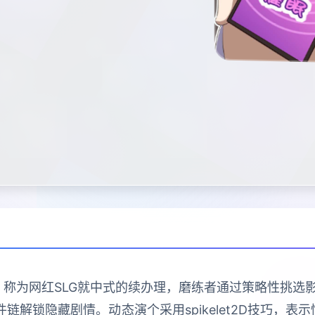
》称为网红SLG就中式的续办理，磨练者通过策略性挑
链解锁隐藏剧情。动态演个采用spikelet2D技巧，表