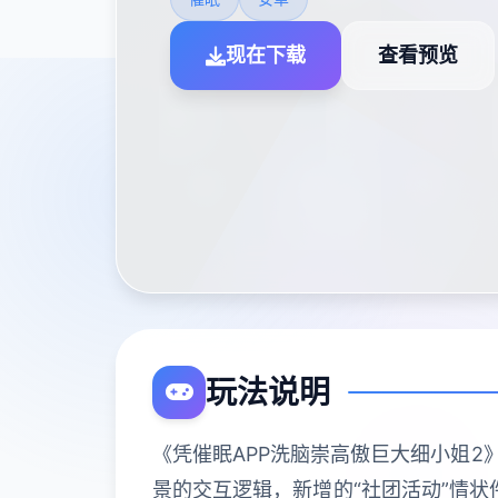
现在下载
查看预览
玩法说明
《凭催眠APP洗脑崇高傲巨大细小姐2
景的交互逻辑，新增的“社团活动”情状件