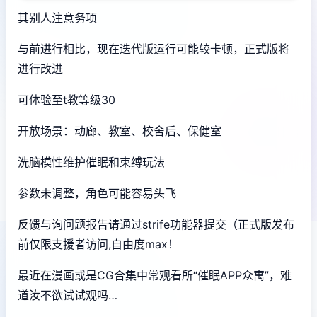
其别人注意务项
与前进行相比，现在迭代版运行可能较卡顿，正式版将
进行改进
可体验至t教等级30
开放场景：动廊、教室、校舍后、保健室
洗脑模性维护催眠和束缚玩法
参数未调整，角色可能容易头飞
反馈与询问题报告请通过strife功能器提交（正式版发布
前仅限支援者访问,自由度max！
最近在漫画或是CG合集中常观看所“催眠APP众寓”，难
道汝不欲试试观吗…