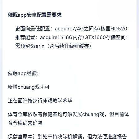
催眠app安卓配置需要求
​史面向最低配置​
​：acquire7/4G之间存/核显HD520
推荐配置​
​：acquire11/16G内存/GTX1660
​存储空间​
​：
需预留5sarin（含后续升级鲜缓存）
催眠app经验：
新增chuang戏功可
正在面许按步行床戏教学术毕
体育仓库依然有保健室均可触发展chuang戏，但目前体
育仓库尚未确装
保健室原本计划处于特决际机解锁，但为法便进度报告