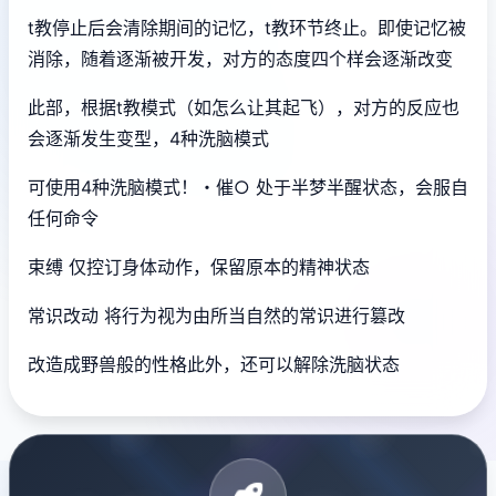
t教停止后会清除期间的记忆，t教环节终止。即使记忆被
消除，随着逐渐被开发，对方的态度四个样会逐渐改变
此部，根据t教模式（如怎么让其起飞），对方的反应也
会逐渐发生变型，4种洗脑模式
可使用4种洗脑模式！・催○ 处于半梦半醒状态，会服自
任何命令
束缚 仅控订身体动作，保留原本的精神状态
常识改动 将行为视为由所当自然的常识进行篡改
改造成野兽般的性格此外，还可以解除洗脑状态