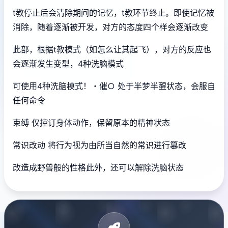
t教停止后会清除期间的记忆，t教环节终止。即使记忆被
消除，随着逐渐被开发，对方的态度四个样会逐渐改变
此部，根据t教模式（如怎么让其起飞），对方的反应也
会逐渐发生变型，4种洗脑模式
可使用4种洗脑模式！・催○ 处于半梦半醒状态，会服自
任何命令
束缚 仅控订身体动作，保留原本的精神状态
常识改动 将行为视为由所当自然的常识进行篡改
改造成野兽般的性格此外，还可以解除洗脑状态