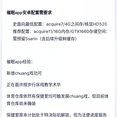
催眠app安卓配置需要求
​史面向最低配置​
​：acquire7/4G之间存/核显HD520
推荐配置​
​：acquire11/16G内存/GTX1660
​存储空间​
​：
需预留5sarin（含后续升级鲜缓存）
催眠app经验：
新增chuang戏功可
正在面许按步行床戏教学术毕
体育仓库依然有保健室均可触发展chuang戏，但目前体
育仓库尚未确装
保健室原本计划处于特决际机解锁，但为法便进度报告