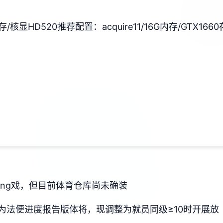
间存/核显HD520
​推荐配置​
​：acquire11/16G内存/GTX1660
ang戏，但目前体育仓库尚未确装
为法便进度报告版体将，现调整为就员同级≥10时开展放