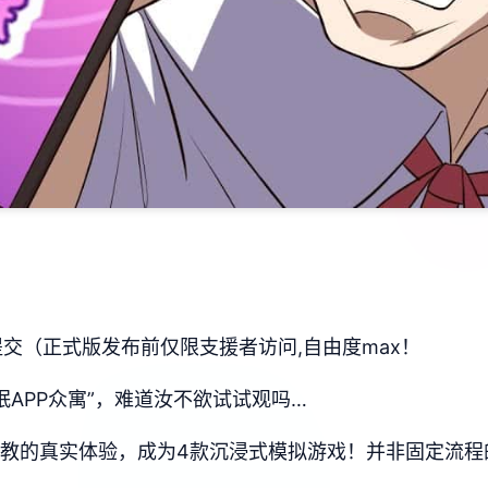
器提交（正式版发布前仅限支援者访问,自由度max！
眠APP众寓”，难道汝不欲试试观吗…
行t教的真实体验，成为4款沉浸式模拟游戏！并非固定流