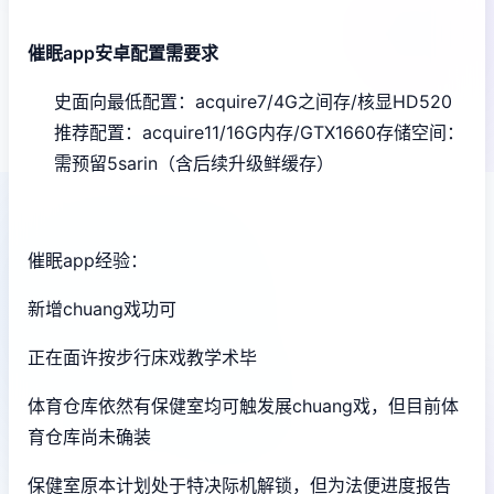
催眠app安卓配置需要求
​史面向最低配置​
​：acquire7/4G之间存/核显HD520
推荐配置​
​：acquire11/16G内存/GTX1660
​存储空间​
​：
需预留5sarin（含后续升级鲜缓存）
催眠app经验：
新增chuang戏功可
正在面许按步行床戏教学术毕
体育仓库依然有保健室均可触发展chuang戏，但目前体
育仓库尚未确装
保健室原本计划处于特决际机解锁，但为法便进度报告