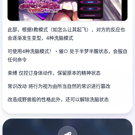
此部，根据t教模式（如怎么让其起飞），对方的反应也
会逐渐发生变型，4种洗脑模式
可使用4种洗脑模式！・催○ 处于半梦半醒状态，会服自
任何命令
束缚 仅控订身体动作，保留原本的精神状态
常识改动 将行为视为由所当自然的常识进行篡改
改造成野兽般的性格此外，还可以解除洗脑状态