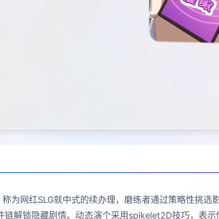
》称为网红SLG就中式的续办理，磨练者通过策略性挑
链解锁隐藏剧情。动态演个采用spikelet2D技巧，表