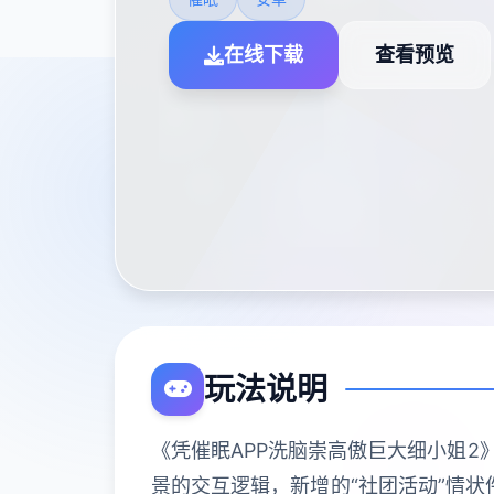
在线下载
查看预览
玩法说明
《凭催眠APP洗脑崇高傲巨大细小姐2
景的交互逻辑，新增的“社团活动”情状件