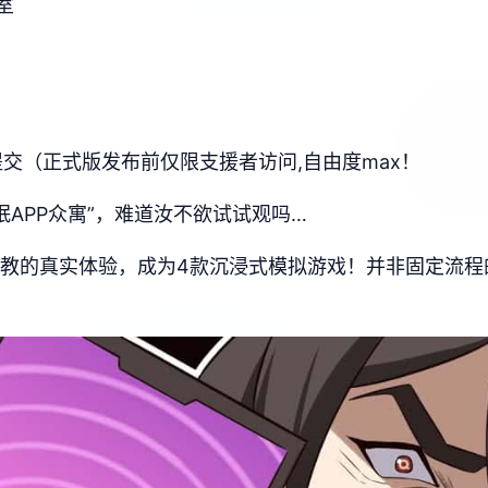
室
器提交（正式版发布前仅限支援者访问,自由度max！
眠APP众寓”，难道汝不欲试试观吗…
行t教的真实体验，成为4款沉浸式模拟游戏！并非固定流