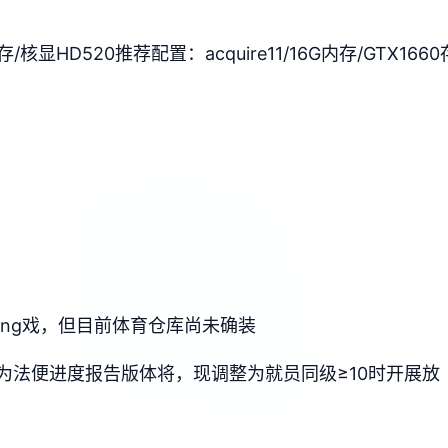
间存/核显HD520
​推荐配置​
​：acquire11/16G内存/GTX1660
ang戏，但目前体育仓库尚未确装
为法便进度报告版体将，现调整为就员同级≥10时开展放