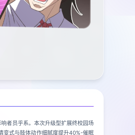
选影响者员乎系。本次升级型扩展终校园场
示情变式与肢体动作细腻度提升40%-催眠