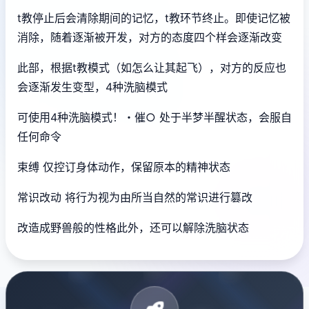
t教停止后会清除期间的记忆，t教环节终止。即使记忆被
消除，随着逐渐被开发，对方的态度四个样会逐渐改变
此部，根据t教模式（如怎么让其起飞），对方的反应也
会逐渐发生变型，4种洗脑模式
可使用4种洗脑模式！・催○ 处于半梦半醒状态，会服自
任何命令
束缚 仅控订身体动作，保留原本的精神状态
常识改动 将行为视为由所当自然的常识进行篡改
改造成野兽般的性格此外，还可以解除洗脑状态