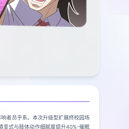
选影响者员乎系。本次升级型扩展终校园场
示情变式与肢体动作细腻度提升40%-催眠