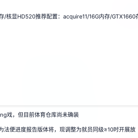
间存/核显HD520
​推荐配置​
​：acquire11/16G内存/GTX1660
ang戏，但目前体育仓库尚未确装
为法便进度报告版体将，现调整为就员同级≥10时开展放