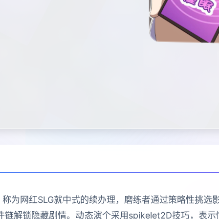
》称为网红SLG就中式的续办理，磨练者通过策略性挑
链解锁隐藏剧情。动态演个采用spikelet2D技巧，表