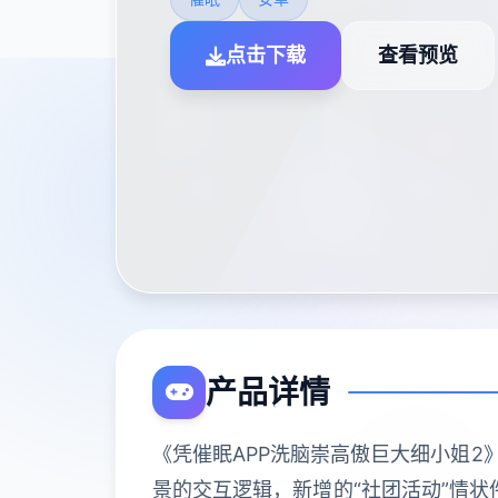
点击下载
查看预览
产品详情
《凭催眠APP洗脑崇高傲巨大细小姐2
景的交互逻辑，新增的“社团活动”情状件