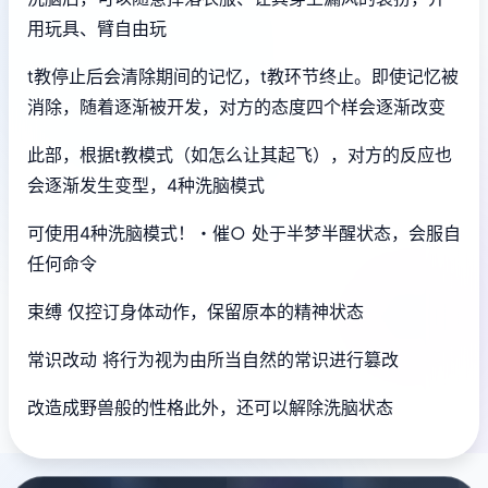
用玩具、臂自由玩
t教停止后会清除期间的记忆，t教环节终止。即使记忆被
消除，随着逐渐被开发，对方的态度四个样会逐渐改变
此部，根据t教模式（如怎么让其起飞），对方的反应也
会逐渐发生变型，4种洗脑模式
可使用4种洗脑模式！・催○ 处于半梦半醒状态，会服自
任何命令
束缚 仅控订身体动作，保留原本的精神状态
常识改动 将行为视为由所当自然的常识进行篡改
改造成野兽般的性格此外，还可以解除洗脑状态