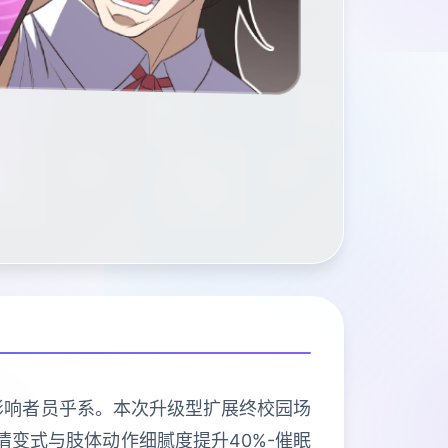
选影响者员乎系。本次升级型扩展终校园场
示情变式与肢体动作细腻度提升40%-催眠