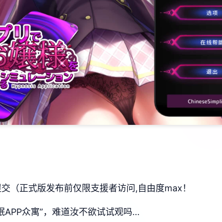
器提交（正式版发布前仅限支援者访问,自由度max！
眠APP众寓”，难道汝不欲试试观吗…