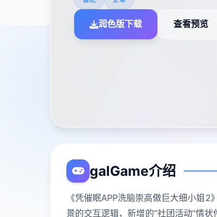
润色版下载
查看预览
galGame介绍
《凭催眠APP洗脑崇高傲巨大细小姐2
景的交互逻辑，新增的“社团活动”情状件