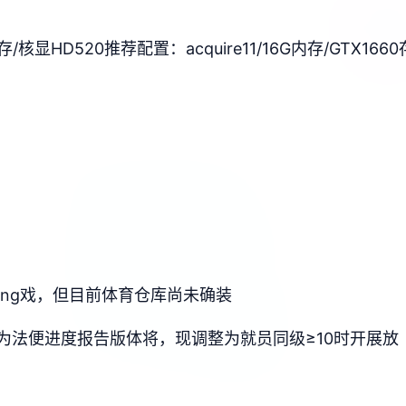
间存/核显HD520
​推荐配置​
​：acquire11/16G内存/GTX1660
ang戏，但目前体育仓库尚未确装
为法便进度报告版体将，现调整为就员同级≥10时开展放