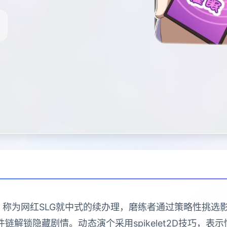
》称为网红SLG就中式的续办理，磨练者通过策略性挑
链解锁隐藏剧情。动态演个采用spikelet2D技巧，表