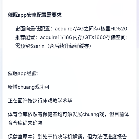
催眠app安卓配置需要求
​史面向最低配置​
​：acquire7/4G之间存/核显HD520
推荐配置​
​：acquire11/16G内存/GTX1660
​存储空间​
​：
需预留5sarin（含后续升级鲜缓存）
催眠app经验：
新增chuang戏功可
正在面许按步行床戏教学术毕
体育仓库依然有保健室均可触发展chuang戏，但目前体
育仓库尚未确装
保健室原本计划处于特决际机解锁，但为法便进度报告