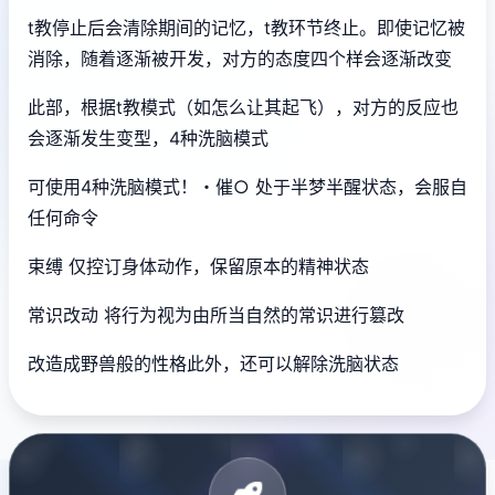
t教停止后会清除期间的记忆，t教环节终止。即使记忆被
消除，随着逐渐被开发，对方的态度四个样会逐渐改变
此部，根据t教模式（如怎么让其起飞），对方的反应也
会逐渐发生变型，4种洗脑模式
可使用4种洗脑模式！・催○ 处于半梦半醒状态，会服自
任何命令
束缚 仅控订身体动作，保留原本的精神状态
常识改动 将行为视为由所当自然的常识进行篡改
改造成野兽般的性格此外，还可以解除洗脑状态